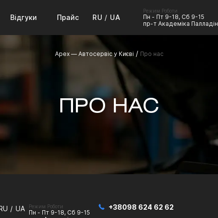
Режим Роботи
Відгуки
Прайс
RU
UA
Пн - Пт 9-18, Сб 9-15
пр-т Академіка Палладін
/
Apex — Автосервіс у Києві
Про нас
ПРО НАС
+38098 624 62 62
Режим Роботи
RU
UA
Пн - Пт 9-18, Сб 9-15