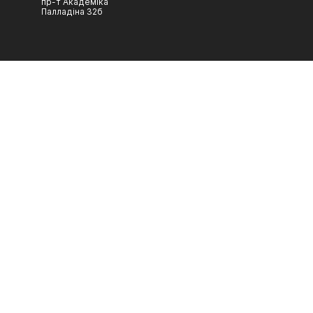
пр-т Академіка
Палладіна 32б